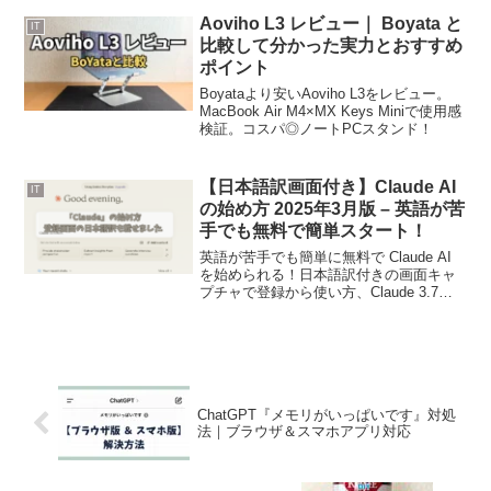
Aoviho L3 レビュー｜ Boyata と
IT
比較して分かった実力とおすすめ
ポイント
Boyataより安いAoviho L3をレビュー。
MacBook Air M4×MX Keys Miniで使用感
検証。コスパ◎ノートPCスタンド！
【日本語訳画面付き】Claude AI
IT
の始め方 2025年3月版 – 英語が苦
手でも無料で簡単スタート！
英語が苦手でも簡単に無料で Claude AI
を始められる！日本語訳付きの画面キャ
プチャで登録から使い方、Claude 3.7
Sonetの特徴まで解説。
ChatGPT『メモリがいっぱいです』対処
法｜ブラウザ＆スマホアプリ対応