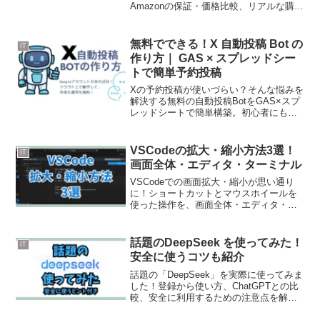
Amazonの保証・価格比較、リアルな購入
体験まで徹底解説します。
無料でできる！X 自動投稿 Bot の
IT
作り方｜ GAS × スプレッドシー
トで簡単予約投稿
Xの予約投稿が使いづらい？そんな悩みを
解決する無料の自動投稿BotをGAS×スプ
レッドシートで簡単構築。初心者にも安
心の解説付き！
VSCodeの拡大・縮小方法3選！
IT
画面全体・エディタ・ターミナル
VSCodeでの画面拡大・縮小が思い通り
に！ショートカットとマウスホイールを
使った操作を、画面全体・エディタ・タ
ーミナル別にまとめました
話題のDeepSeek を使ってみた！
IT
安全に使うコツも紹介
話題の「DeepSeek」を実際に使ってみま
した！登録から使い方、ChatGPTとの比
較、安全に利用するための注意点を解
説！精度や使い勝手も検証