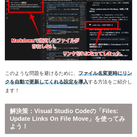
このような問題を避けるために、
ファイル名変更時にリン
クを自動で更新してくれる設定を導入
する方法をご紹介し
ます！
解決策：Visual Studio Codeの「Files:
Update Links On File Move」を使ってみ
よう！