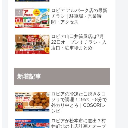
ロピア アルパーク店の最新
チラシ｜駐車場・営業時
間・アクセス
ロピア山口井筒屋店は7月
22日オープン！チラシ・入
店口・駐車場まとめ
新着記事
ロピアの冷凍たこ焼きをコ
ソリで調理！195℃・8分で
外カリ中とろ｜COSORIレ
シピ
ロピアが松本市に進出？村
井町北の出店計画とオープ