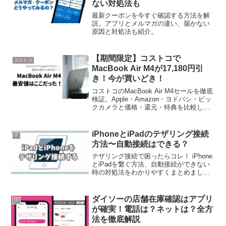
ない対処法も
最新クーポンを今すぐ確認する方法を解
説。アプリとメルマガの違い、届かない
原因と対処法も紹介。
【期間限定】コストコで
コストコ
MacBook Air M4が17,180円引
き！今が買いどき！
コストコのMacBook Air M4セールを徹底
検証。Apple・Amazon・ヨドバシ・ビッ
クカメラと価格・還元・特典を比較し、
最安の買い方を紹介。
iPhoneとiPadのテザリング接続
IT
方法〜自動接続はできる？
テザリング接続で困ったらコレ！ iPhone
とiPadを繋ぐ方法、自動接続ができない
時の対処法をわかりやすくまとめまし
た。
ダイソーの店舗在庫確認はアプリ
IT
が確実！電話は？ネットは？全方
法を徹底解説