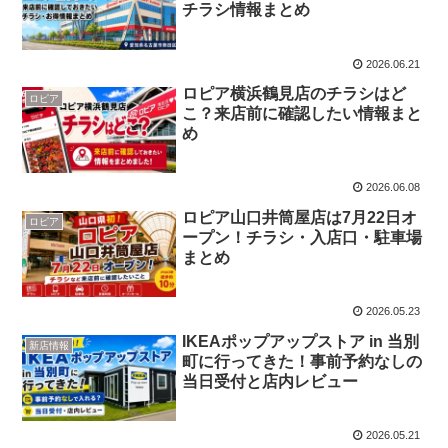
チラシ情報まとめ
2026.06.21
ロピア横浜鶴見店のチラシはど
ロピア
こ？来店前に確認したい情報まと
め
2026.06.08
ロピア山口井筒屋店は7月22日オ
ロピア
ープン！チラシ・入店口・駐車場
まとめ
2026.05.23
IKEAポップアップストア in 当別
新店情報
町に行ってきた！事前予約なしの
当日受付と店内レビュー
2026.05.21