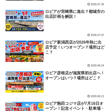
2026.07.26
ロピアが宮崎県に進出？都城市の
ロピア
出店計画を解説！
2026.07.07
ロピア新潟西店が2026年秋に出
ロピア
店予定！いつオープン？場所はど
こ？
2026.06.24
ロピア彦根店が滋賀県初出店へ！
ロピア
オープンはいつ？場所はどこ？
2026.06.21
ロピア熱田コジマ店が7月16日オ
ロピア
ープン！記念イベント・駐車場・