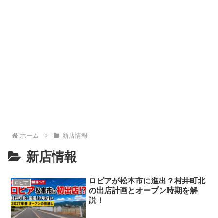
ホーム
新店情報
新店情報
ロピアが松本市に進出？村井町北
ロピア
の出店計画とオープン時期を解
説！