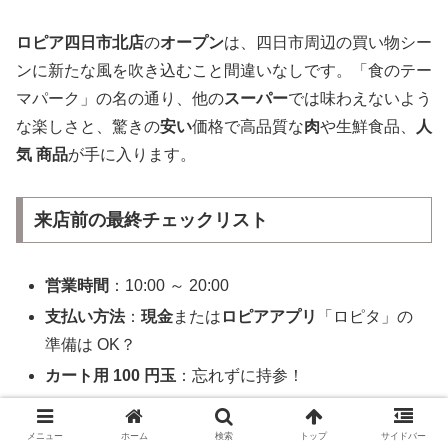
ロピア四日市北店
の
オープン
は、四日市周辺の買い物シー
ンに新たな風を吹き込むこと間違いなしです。「食のテー
マパーク」の名の通り、他の
スーパー
では味わえないよう
な楽しさと、驚きの
安い
価格で高品質な
肉
や生鮮食品、
人
気 商品
が手に入ります。
来店前の最終チェックリスト
営業時間
：10:00 ～ 20:00
支払い方法
：
現金
または
ロピアアプリ
「ロピタ」の
準備は OK？
カート用 100 円玉
：忘れずに持参！
保冷バッグ・エコバッグ
：大容量のものを多めに！
冷蔵庫・冷凍庫スペース
：空き容量は確保した？
メニュー
ホーム
検索
トップ
サイドバー