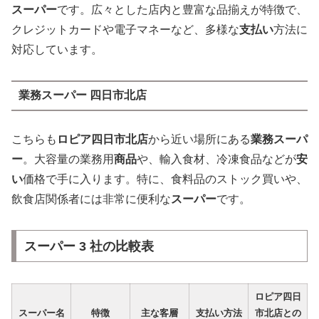
スーパー
です。広々とした店内と豊富な品揃えが特徴で、
クレジットカードや電子マネーなど、多様な
支払い
方法に
対応しています。
業務スーパー 四日市北店
こちらも
ロピア四日市北店
から近い場所にある
業務スーパ
ー
。大容量の業務用
商品
や、輸入食材、冷凍食品などが
安
い
価格で手に入ります。特に、食料品のストック買いや、
飲食店関係者には非常に便利な
スーパー
です。
スーパー 3 社の比較表
ロピア四日
スーパー
名
特徴
主な客層
支払い
方法
市北店
との