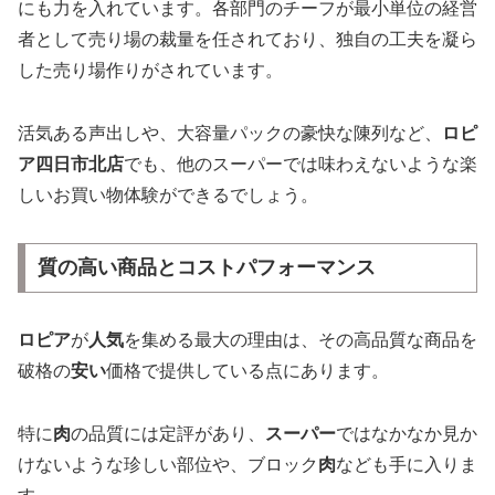
にも力を入れています。各部門のチーフが最小単位の経営
者として売り場の裁量を任されており、独自の工夫を凝ら
した売り場作りがされています。
活気ある声出しや、大容量パックの豪快な陳列など、
ロピ
ア四日市北店
でも、他のスーパーでは味わえないような楽
しいお買い物体験ができるでしょう。
質の高い商品とコストパフォーマンス
ロピア
が
人気
を集める最大の理由は、その高品質な商品を
破格の
安い
価格で提供している点にあります。
特に
肉
の品質には定評があり、
スーパー
ではなかなか見か
けないような珍しい部位や、ブロック
肉
なども手に入りま