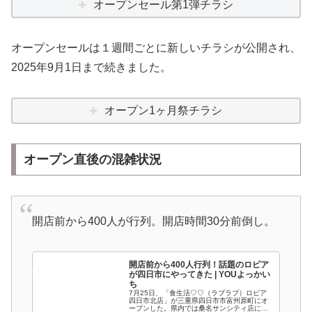
オープンセール第1弾チラシ
オープンセールは１週間ごとに新しいチラシが公開され、
2025年9月1日まで続きました。
オープン1ヶ月祭チラシ
オープン直後の混雑状況
開店前から400人が行列。開店時間30分前倒し。
開店前から400人行列！話題のロピア
が四日市にやってきた | YOUよっかい
ち
7月25日、「食生活♡♡（ラブラブ）ロピア
四日市北店」が三重県四日市市富州原町にオ
ープンした。県内では桑名サンシティ店に次