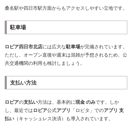
桑名駅や四日市駅方面からもアクセスしやすい立地です。
駐車場
ロピア四日市北店
には広大な
駐車場
が完備されています。
ただし、オープン直後や週末は混雑が予想されるため、公
共交通機関の利用も検討しましょう。
支払い方法
ロピア
の
支払い
方法は、基本的に
現金 のみ
です。しか
し、最近では
ロピア
公式
アプリ
「ロピタ」での
アプリ 支
払い
（キャッシュレス決済）も導入されています。