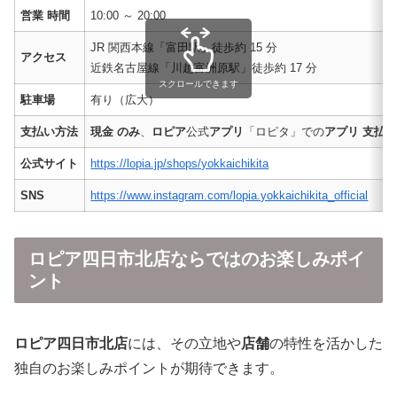
営業 時間
10:00 ～ 20:00
JR 関西本線「富田駅」徒歩約 15 分
アクセス
近鉄名古屋線「川越富洲原駅」徒歩約 17 分
スクロールできます
駐車場
有り（広大）
支払い方法
現金 のみ
、
ロピア
公式
アプリ
「ロピタ」での
アプリ 支払
公式サイト
https://lopia.jp/shops/yokkaichikita
SNS
https://www.instagram.com/lopia.yokkaichikita_official
ロピア四日市北店ならではのお楽しみポイ
ント
ロピア四日市北店
には、その立地や
店舗
の特性を活かした
独自のお楽しみポイントが期待できます。