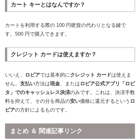
カート キーとはなんですか？
カートを利用する際の 100 円硬貨の代わりとなる鍵で
す。500 円で購入できます。
クレジット カードは使えますか？
いいえ、
ロピア
では基本的に
クレジット カード
は使えま
せん。
支払い
方法は
現金
、または
ロピア公式アプリ「ロピ
タ」でのキャッシュレス決済
のみです。これは、決済手数
料を抑えて、その分を商品の
安い
価格に還元するという
ロ
ピア
の方針によるものです。
まとめ ＆ 関連記事リンク