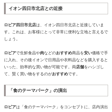
イオン四日市北店との近接
ロピア四日市北店
は、イオン四日市北店と近接していま
す。これは、お客様にとって非常に便利な立地と言えるで
しょう。
ロピア
で生鮮食品や
肉
などの
おすすめ
商品を
安い
価格で手
に入れ、その後イオンで日用品や衣料品などを購入すると
いった、効率的な買い物が可能です。両
店舗
をハシゴし
て、賢く買い物をするのが
おすすめ
です。
「食のテーマパーク」の演出
ロピア
は「食のテーマパーク」をコンセプトに、店内演出