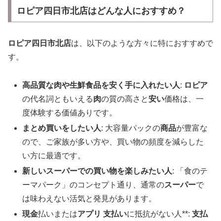
ロピア四日市北店はどんな人におすすめ？
ロピア四日市北店
は、以下のような方々に特におすすめで
す。
高品質な肉や生鮮食品を安く手に入れたい人
:
ロピア
の代名詞ともいえる
肉
の質の高さと
安い
価格は、一
度体験する価値ありです。
まとめ買いをしたい人
: 大容量パックの
商品
が豊富な
ので、ご家族が多い方や、買い物の頻度を減らした
い方に最適です。
新しいスーパーでの買い物を楽しみたい人
: 「食のテ
ーマパーク」のコンセプト通り、通常の
スーパー
で
は味わえない活気と発見があります。
現金
払いまたは
アプリ 支払い
に抵抗がない人**:
支払