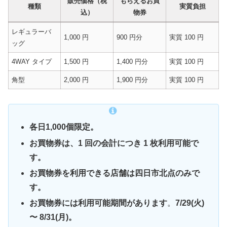
販売価格（税
もらえるお買
種類
実質負担
込）
物券
レギュラーバ
1,000 円
900 円分
実質 100 円
ッグ
4WAY タイプ
1,500 円
1,400 円分
実質 100 円
角型
2,000 円
1,900 円分
実質 100 円
各日1,000個限定。
お買物券は、1 回の会計につき 1 枚利用可能で
す。
お買物券を利用できる店舗は四日市北点のみで
す。
お買物券には利用可能期間があります
。
7/29(火)
〜 8/31(月)。