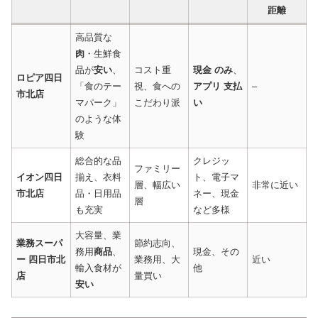
距離
高品質な
肉
・生鮮食
品が
安い
、
コスト重
現金 のみ
、
ロピア四日
「食のテー
視、食への
アプリ 支払
–
市北店
マパーク」
こだわり派
い
のような体
験
総合的な品
クレジッ
ファミリー
イオン四日
揃え、衣料
ト、電子マ
層、幅広い
非常に近い
市北店
品・日用品
ネー、現金
層
も充実
など多様
大容量、業
業務スーパ
節約志向、
務用
商品
、
現金、その
ー 四日市北
業務用、大
近い
輸入食材が
他
店
量買い
安い