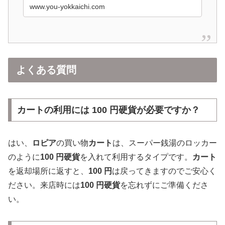
ぐ2店舗目。開店前には約400人が列を作り、
www.you-yokkaichi.com
予定より30分早く開店するほど、賑わってい
た。 【朝から長蛇の列ができ
よくある質問
カートの利用には 100 円硬貨が必要ですか？
はい、
ロピア
の買い物
カート
は、スーパー銭湯のロッカー
のように
100 円硬貨
を入れて利用するタイプです。
カート
を返却場所に返すと、
100 円
は戻ってきますのでご安心く
ださい。来店時には
100 円硬貨
を忘れずにご準備くださ
い。